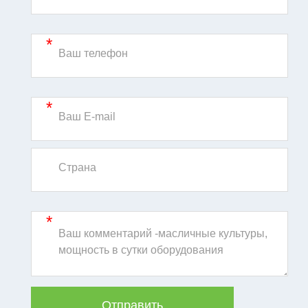
*
*
*