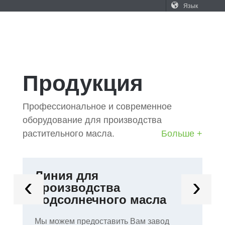
Язык
‹
›
Продукция
Профессиональное и современное
оборудование для производства
растительного масла.
Больше +
Линия для
Л
‹
›
производства
с
подсолнечного масла
Мы
Мы можем предоставить Вам завод
по