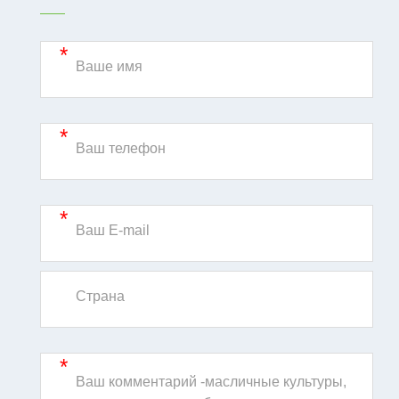
*
*
*
*