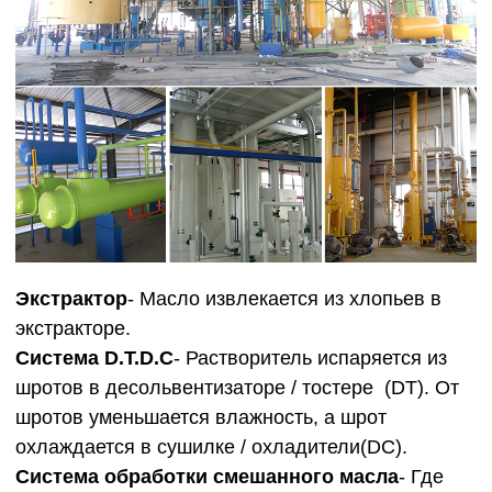
Экстрактор
- Масло извлекается из хлопьев в
экстракторе.
Система D.T.D.C
- Растворитель испаряется из
шротов в десольвентизаторе / тостере (DT). От
шротов уменьшается влажность, а шрот
охлаждается в сушилке / охладители(DC).
Cистема обработки смешанного масла
- Где